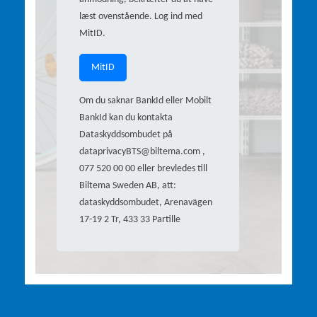
læst ovenstående. Log ind med
MitID.
MitID
Om du saknar BankId eller Mobilt
BankId kan du kontakta
Dataskyddsombudet på
dataprivacyBTS@biltema.com ,
077 520 00 00 eller brevledes till
Biltema Sweden AB, att:
dataskyddsombudet, Arenavägen
17-19 2 Tr, 433 33 Partille